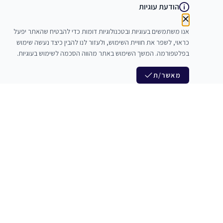
הודעת עוגיות
אנו משתמשים בעוגיות ובטכנולוגיות דומות כדי להבטיח שהאתר יפעל
כראוי, לשפר את חוויית השימוש, ולעזור לנו להבין כיצד נעשה שימוש
בפלטפורמה. המשך השימוש באתר מהווה הסכמה לשימוש בעוגיות.
מאשר/ת
לנו
הצטרפות לניוזלטר שלנו
לי חדרי חזרות
חדשות ומבצעים מיוחדים
צלמים
צרי סדנאות
אני מסכים/ה לקבל ניוזלטרים
להקים
משלש בוואצ ובדואר אלקטרוני
כנים