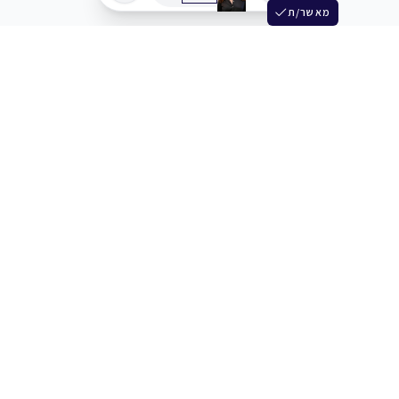
מאשר/ת
שלש
מחברים בין שחקנים סוכנים מלהקים ויוצרים
+972 54 3314242
תמיכה
תמחור
מרכז העזרה