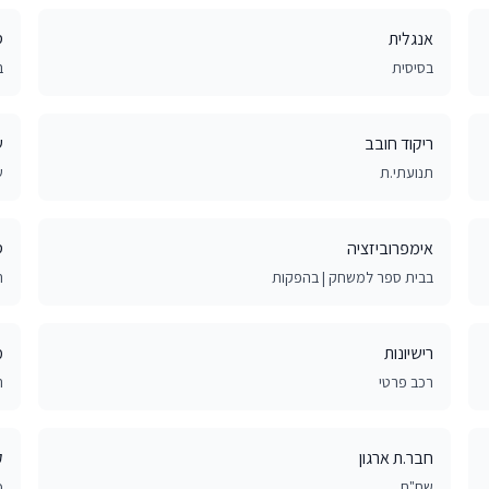
אנגלית
ס
בסיסית
ב
ריקוד חובב
ש
תנועתי.ת
ש
אימפרוביזציה
ס
בבית ספר למשחק | בהפקות
ת
רישיונות
מ
רכב פרטי
ת
חבר.ת ארגון
ק
שח"ם
כ