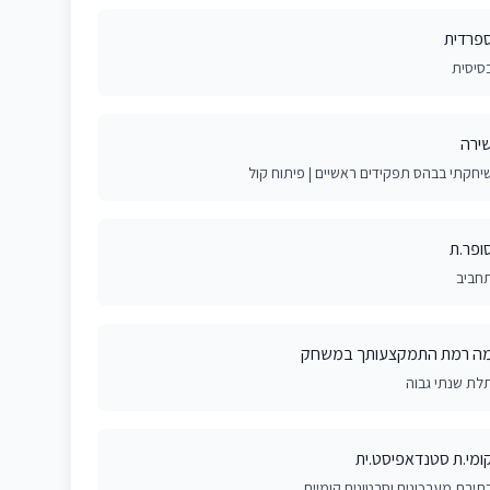
פרדית
סיסית
ירה
יחקתי בבהס תפקידים ראשיים | פיתוח קול
ופר.ת
חביב
ה רמת התמקצעותך במשחק
לת שנתי גבוה
ומי.ת סטנדאפיסט.ית
תיבת מערכונים וסרטונים קומיים