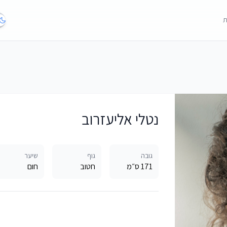
ת
נטלי אליעזרוב
גובה
גוף
שיער
171 ס״מ
חטוב
חום