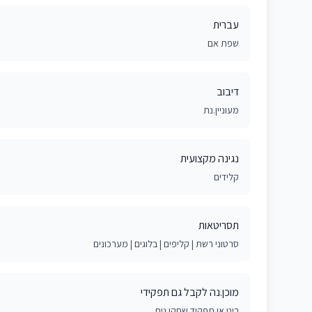
עברית
שפת אם
דיבוב
מעוניין.נת
נגינה מקצועית
קלידים
תסריטאות
סרטוני רשת | קליפים | בלוגים | מערכונים
מוכן.נה לקבל גם תפקידי
ביט או תפקיד שחקן.נית