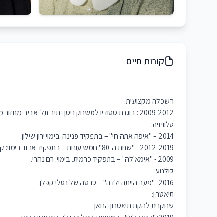
קורות חיים
השכלה מקצועית:
2009-2012 : בוגרת סטודיו למשחק ניסן נתיב תל-אביב מחזור מ"ז.
טלוויזיה:
2014 – "איפה אתה חי" – בתפקיד פנינה. בימוי ירון שילון.
2012-2019 - "שנות ה-80" חמש עונות – בתפקיד ארזו. בימוי: קובי חביה.
2009 - "אימא'לה" – בתפקיד כרמית. בימוי: רם נהרי.
קולנוע:
2016- "פעם הייתה ילדה" – סרטה של נטלי קפלן.
תיאטרון:
שחקנית להקת תיאטרון החאן