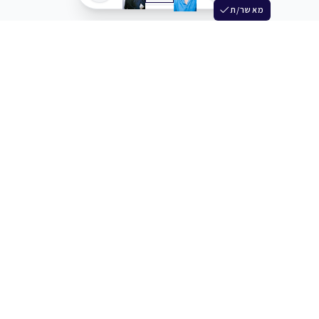
מאשר/ת
שלש
מחברים בין שחקנים סוכנים מלהקים ויוצרים
+972 54 3314242
תמיכה
תמחור
מרכז העזרה