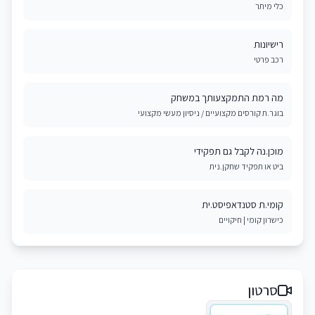
כלי מיתר
רישיונות
רכב פרטי
מה רמת התמקצעותך במשחק
בוגר.ת קורסים מקצועיים / ניסיון מעשי מקצועי
מוכן.נה לקבל גם תפקידי
ביט או תפקיד שחקן.נית
קומי.ת סטנדאפיסט.ית
כישרון קומי | חיקויים
סרטון