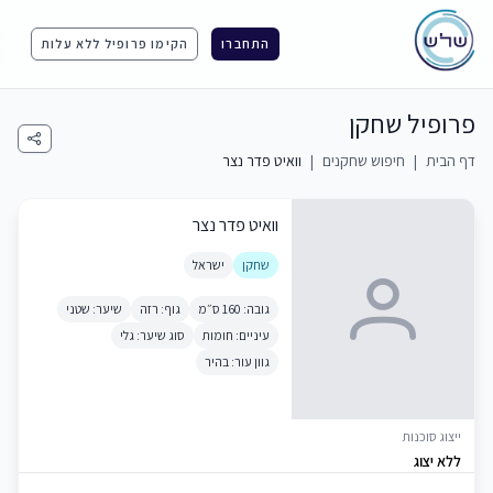
התחברו
הקימו פרופיל ללא עלות
פרופיל שחקן
דף הבית
|
חיפוש שחקנים
|
וואיט פדר נצר
וואיט פדר נצר
שחקן
ישראל
גובה: 160 ס״מ
גוף: רזה
שיער: שטני
עיניים: חומות
סוג שיער: גלי
גוון עור: בהיר
ייצוג סוכנות
ללא יצוג