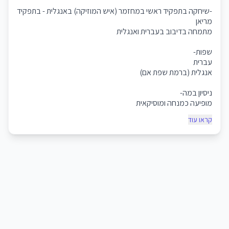
-שיחקה בתפקיד ראשי במחזמר (איש המוזיקה) באנגלית - בתפקיד
מריאן
מתמחה בדיבוב בעברית ואנגלית
שפות-
עברית
אנגלית (ברמת שפת אם)
ניסיון במה-
מופיעה כמנחה ומוסיקאית
בבלגיה, צרפת, איטליה וכמובן ישראל.
קראו עוד
העבירה מאות הרצאות על במה בבית ציוני אמריקה