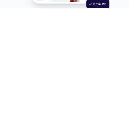
מאשר/ת
שלש
מחברים בין שחקנים סוכנים מלהקים ויוצרים
+972 54 3314242
תמיכה
תמחור
מרכז העזרה