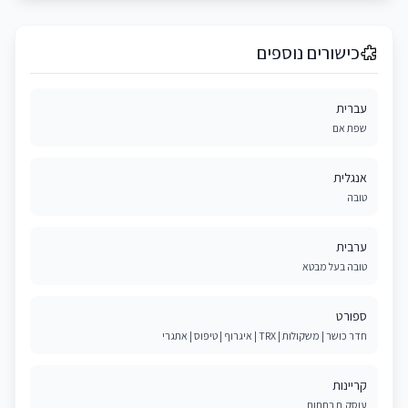
כישורים נוספים
עברית
שפת אם
אנגלית
טובה
ערבית
טובה בעל מבטא
ספורט
חדר כושר | משקולות | TRX | איגרוף | טיפוס | אתגרי
קריינות
עוסק.ת בתחום