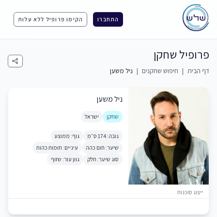
התחברו
הקימו פרופיל ללא עלות
פרופיל שחקן
דף הבית
|
חיפוש שחקנים
|
ניל משען
ניל משען
שחקן
ישראל
גובה: 174 ס״מ
גוף: ממוצע
שיער: חום כהה
עיניים: חומות כהות
סוג שיער: חלק
גוון עור: שזוף
ייצוג סוכנות