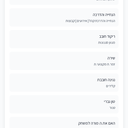
הנחייה והדרכה
הנחייה והדרכת קהל | אירועים | קבוצות
ריקוד חובב
מגוון סגנונות
שירה
זמר.ת מקצועי.ת
נגינה חובבת
קלידים
טון גברי
טנור
האם את.ה מורה למשחק