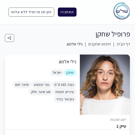
התחברו
הקימו פרופיל ללא עלות
פרופיל שחקן
דף הבית
|
חיפוש שחקנים
|
נילי אלמוג
נילי אלמוג
שחקן
ישראל
גובה: 163 ס״מ
גוף: ממוצע
שיער: חום
עיניים: חומות
סוג שיער: חלק
גוון עור: בהיר
ייצוג סוכנות
טייק 2