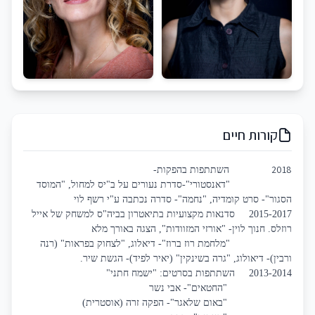
קורות חיים
2018
השתתפות בהפקות-
"דאנסטורי"-סדרת נעורים על ב"יס למחול, "המוסד
הסגור"- סרט קומדיה, "נחמה"- סדרה נכתבה ע"י רשף לוי
2015-2017
סדנאות מקצועיות בתיאטרון בביה"ס למשחק של אייל
רוזלס. חנוך לוין- "אורזי המזוודות", הצגה באורך מלא
"מלחמת רוז ברוז"- דיאלוג, "לצחוק בפראות" (רנה
ורבין)- דיאולוג, "גרה בשינקין" (יאיר לפיד)- הגשת שיר.
2013-2014
השתתפות בסרטים: "ישמח חתני"
"החטאים"- אבי נשר
"באום שלאגר"- הפקה זרה (אוסטרית)