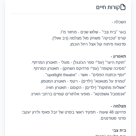
קורות חיים
השכלה -
בוגר "בית צבי" - שלוש שנים - מחזור מ"ו.
קורס "טכניקה" משחק מול מצלמה (ניב ואולי).
סדנאת פיתוח קול אצל רחל הוכמן.
תאטרון -
"חוקת היער" (עפ"י ספר הג'ונגל) - מוגלי - תאטרון המרתף.
"מסיכה שקופה" (עפ"י פרדוקס השחקן) - תאטרון המרתף.
"יוסף וכתונת הפסים" - אשר - "spotlight theatre" .
"טמרפ על מטאטא" (ילדים) - רקסי - תאטרון המטמון.
"אשליות מתוקות" (ילדים) - הקוסם - תאטרון חוויה.
"א
נסמבל גושפנקא" - מופעי אלתורים קומיים ברחבי הארץ.
מצלמה -
פרויקט 48 שעות - תפקיד ראשי בסרט של יובל פאסי ולירון יעקבי.
סרטי סטודנטים.
בית צבי