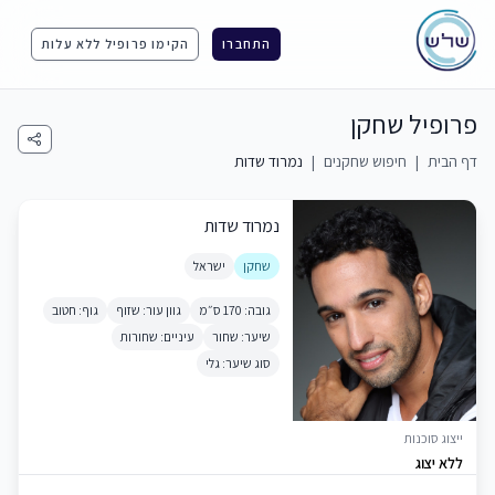
התחברו
הקימו פרופיל ללא עלות
פרופיל שחקן
דף הבית
|
חיפוש שחקנים
|
נמרוד שדות
נמרוד שדות
שחקן
ישראל
גובה: 170 ס״מ
גוון עור: שזוף
גוף: חטוב
שיער: שחור
עיניים: שחורות
סוג שיער: גלי
ייצוג סוכנות
ללא יצוג