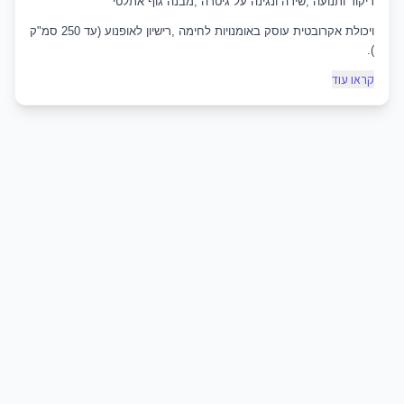
ריקוד ותנועה ,שירה ונגינה על גיטרה ,מבנה גוף אתלטי
ויכולת אקרובטית עוסק באומנויות לחימה ,רישיון לאופנוע (עד 250 סמ"ק
).
קראו עוד