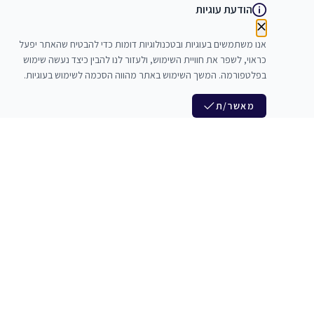
הודעת עוגיות
אנו משתמשים בעוגיות ובטכנולוגיות דומות כדי להבטיח שהאתר יפעל
כראוי, לשפר את חוויית השימוש, ולעזור לנו להבין כיצד נעשה שימוש
בפלטפורמה. המשך השימוש באתר מהווה הסכמה לשימוש בעוגיות.
מאשר/ת
לנו
הצטרפות לניוזלטר שלנו
לי חדרי חזרות
חדשות ומבצעים מיוחדים
צלמים
צרי סדנאות
אני מסכים/ה לקבל ניוזלטרים
להקים
משלש בוואצ ובדואר אלקטרוני
כנים