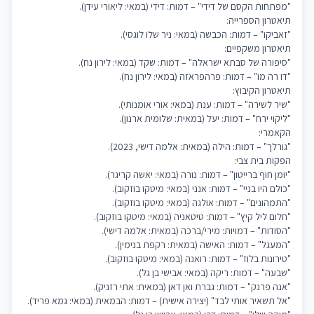
"מפתחות הקסם של דידי" – דמות: דידי (במאי: ליאורי עידן).
תיאטרון הספרייה:
"זאביקו" – דמות: הכבשה (במאי: ניר שלו לוגסי).
תיאטרון משקפיים:
"סיפורה של סבתא ישראלה" – דמות: שקד (במאי: לירון נח).
"דו רה מו" – דמות: פרהפראזה (במאי: לירון נח).
תיאטרון הקיבוץ:
"שיר לשירה" – דמות: ענת (במאי: אורי אומנותי).
"ליקוי ירח" – דמות: יעל (במאית: שלומית ארנון).
הקאמרי:
"גורלך" – דמות: הילה (במאית: אלמה דישי, 2023).
הפקות בית צבי:
"יומן חוף ברייטון" – דמות: נורה (במאי: יאשה קריגר).
"כולם היו בניי" – דמות: אנני (במאי: מיטקו בוזקוב).
"התמהונים" – דמות: אולגה (במאי: מיטקו בוזקוב).
"חלום ליל קיץ" – דמות: טיטאניה (במאי: מיטקו בוזקוב).
"הסודות" – דמויות: מירי/ברכה (במאית: אלמה דישי).
"המעגל" – דמות: האישה (במאית: רקפת בנימין).
"טירונות בלוז" – דמות: רואנה (במאי: מיטקו בוזקוב).
"שבעה" – דמות: ריקה (במאי: אבישי בן גל).
"אנה פרנק" – דמות: גברת ואן דאן (במאית: אתי רזניק).
"אל תשאיר אותי לבד" (יצירה אישית) – דמות: הבמאית (במאי: גמא פריד).