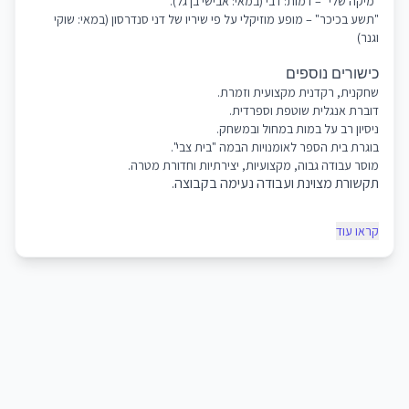
"מיקה שלי" – דמות: דבי (במאי: אבישי בן גל).
"תשע בכיכר" – מופע מוזיקלי על פי שיריו של דני סנדרסון (במאי: שוקי
וגנר)
כישורים נוספים
שחקנית, רקדנית מקצועית וזמרת.
דוברת אנגלית שוטפת וספרדית.
ניסיון רב על במות במחול ובמשחק.
בוגרת בית הספר לאומנויות הבמה "בית צבי".
מוסר עבודה גבוה, מקצועיות, יצירתיות וחדורת מטרה.
תקשורת מצוינת ועבודה נעימה בקבוצה.
קראו עוד