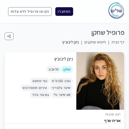
התחברו
הקימו פרופיל ללא עלות
פרופיל שחקן
דף הבית
|
חיפוש שחקנים
|
ניצן ליבוביץ
ניצן ליבוביץ
שחקן
תל אביב
גובה: 162 ס״מ
גוף: ממוצע
שיער: בלונדיני
עיניים: חומות דבש
סוג שיער: גלי
גוון עור: בהיר
ייצוג סוכנות
אורית שרף