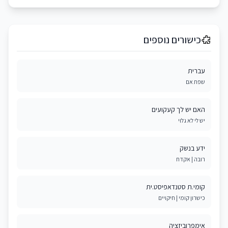
כישורים נוספים
עברית
שפת אם
האם יש לך קעקועים
יש לי לא גלוי
ידע בנשק
רובה | אקדח
קומי.ת סטנדאפיסט.ית
כישרון קומי | חיקויים
אימפרוביזציה