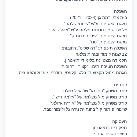
השכלה
בית צבי, רמת גן (2024 - 2021):
מלגת הצטיינות ע"ש "שרותי שלמה".
צל"ש כספי בתחרות מלגות ע"ש "אהלה הלוי".
מלגת הצטיינות "עיריית רמת גן".
מלגת הצטיינות "סנו".
השכלה תיכונית: "דה שליט", רחובות:
12 שנות לימוד ובגרות מלאה.
תלמידה מצטיינת בלימודי תיאטרון.
השכלה חטיבה-תיכון: "קציר", רחובות:
מגמת מחול מקצועית: בלט, קלאסי, מודרני, ג'אז וקומפוזיציה.
קורסים
קורס משחק "הסדנא" של אייל רוזלס.
קורס משחק מול מצלמה של "אלמה דישי".
קורס משחק מול מצלמה של "אורית אזולאי".
שיעורי פיתוח קול בהנחיית נירה גל ולימור עובד.
תעסוקה
תפקידים בתיאטרון
תיאטרון שפת הג'ירף: