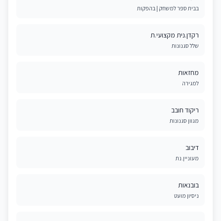
בבית ספר למשחק | בהפקות
רקדן.נית מקצועי.ת
שלל סגנונות
מחזאות
למגירה
ריקוד חובב
מגוון סגנונות
דיבוב
מעוניין.נת
בובנאות
ניסיון מועט