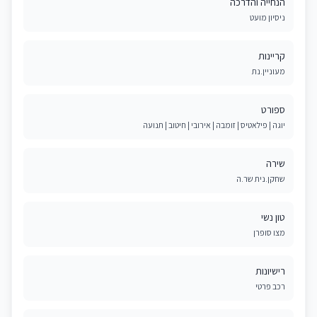
הנחייה והדרכה
ניסיון מועט
קריינות
מעוניין.נת
ספורט
יוגה | פילאטיס | זומבה | אירובי | חיטוב | תנועה
שירה
שחקן.נית שר.ה
טון נשי
מצו סופרן
רישיונות
רכב פרטי