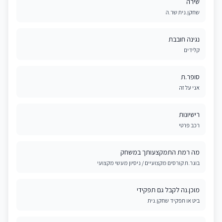
שירה
שחקן.נית שר.ה
נגינה חובבת
קלידים
סופר.ת
אני על זה
רישיונות
רכב פרטי
מה רמת התמקצעותך במשחק
בוגר.ת קורסים מקצועיים / ניסיון מעשי מקצועי
מוכן.נה לקבל גם תפקידי
ביט או תפקיד שחקן.נית