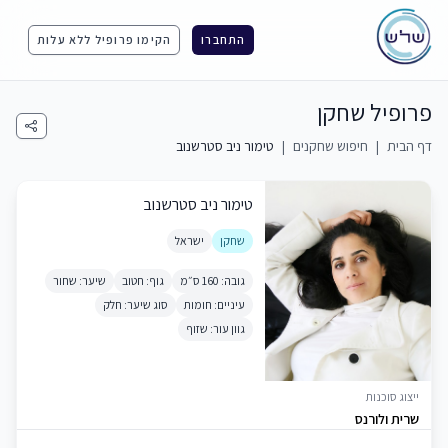
התחברו
הקימו פרופיל ללא עלות
פרופיל שחקן
דף הבית
|
חיפוש שחקנים
|
טימור ניב סטרשנוב
טימור ניב סטרשנוב
שחקן
ישראל
גובה: 160 ס״מ
גוף: חטוב
שיער: שחור
עיניים: חומות
סוג שיער: חלק
גוון עור: שזוף
ייצוג סוכנות
שרית ולורנס