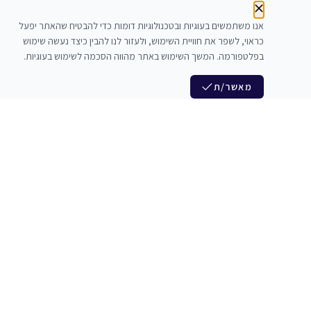
אנו משתמשים בעוגיות ובטכנולוגיות דומות כדי להבטיח שהאתר יפעל
כראוי, לשפר את חוויית השימוש, ולעזור לנו להבין כיצד נעשה שימוש
בפלטפורמה. המשך השימוש באתר מהווה הסכמה לשימוש בעוגיות.
מאשר/ת
לנו
הצטרפות לניוזלטר שלנו
לי חדרי חזרות
חדשות ומבצעים מיוחדים
צלמים
צרי סדנאות
אני מסכים/ה לקבל ניוזלטרים
להקים
משלש בוואצ ובדואר אלקטרוני
כנים
הרשמה