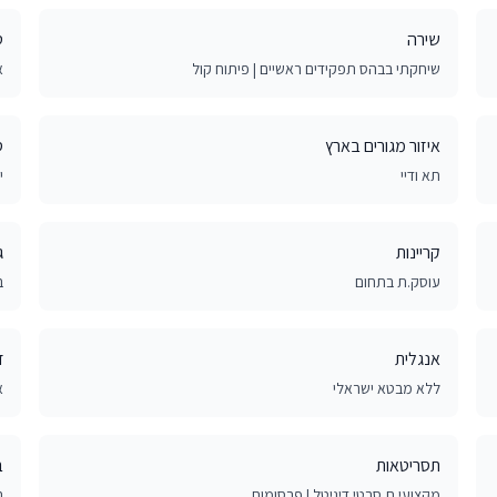
שירה
ט
שיחקתי בבהס תפקידים ראשיים | פיתוח קול
א
איזור מגורים בארץ
ס
תא ודיי
י
קריינות
ג
עוסק.ת בתחום
ב
אנגלית
ד
ללא מבטא ישראלי
א
תסריטאות
ב
מקצועי.ת סרטי דיגיטל | פרסומות
ב