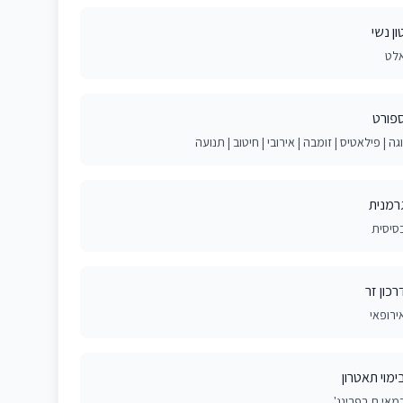
ון נשי
לט
פורט
וגה | פילאטיס | זומבה | אירובי | חיטוב | תנועה
רמנית
סיסית
רכון זר
ירופאי
ימוי תאטרון
מאי.ת בפרינג'