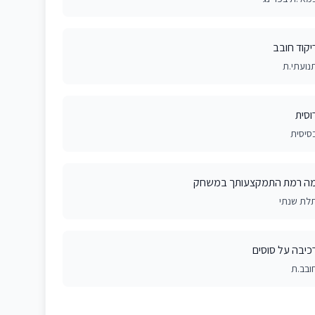
יקוד חובב
נועתי.ת
וסית
סיסית
ה רמת התמקצעותך במשחק
לת שנתי
כיבה על סוסים
ובב.ת