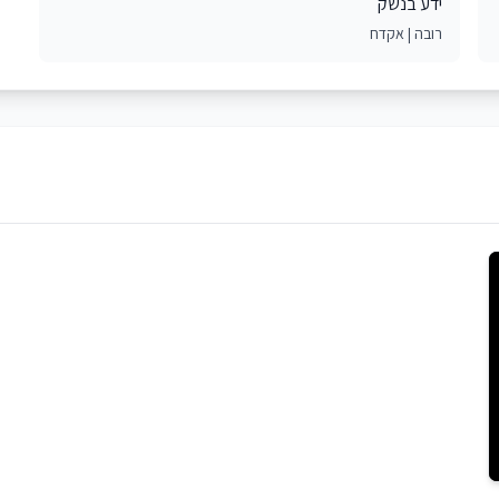
ידע בנשק
רובה | אקדח