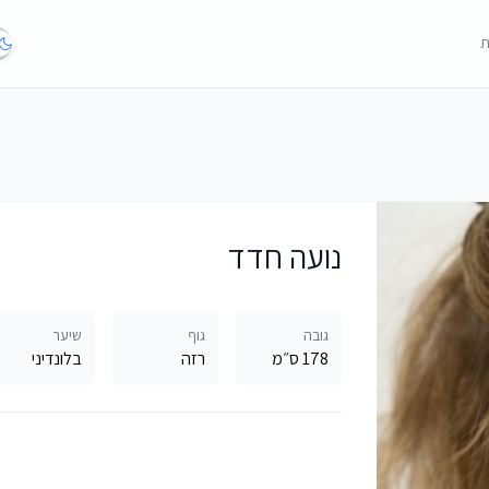
ת
נועה חדד
גובה
גוף
שיער
178 ס״מ
רזה
בלונדיני