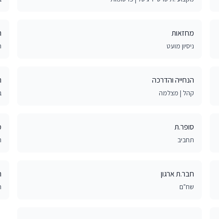
מחזאות
ר
ניסיון מועט
ת
הנחייה והדרכה
ר
קהל | מצלמה
ב
סופר.ת
מ
תחביב
ת
חבר.ת ארגון
ר
שח"ם
ח