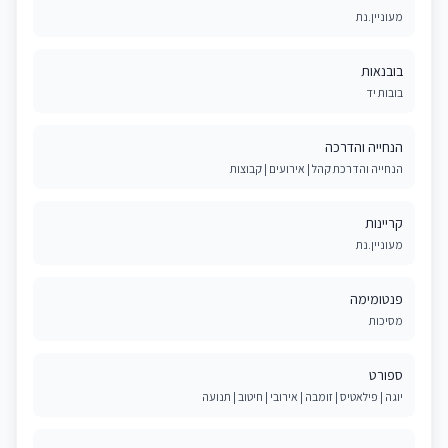
מעוניין.נת
בובנאות
בובות יד
הנחייה והדרכה
הנחייה והדרכת קהל | אירועים | קבוצות
קריינות
מעוניין.נת
פנטומימה
מסיכות
ספורט
יוגה | פילאטיס | זומבה | אירובי | חיטוב | תנועה