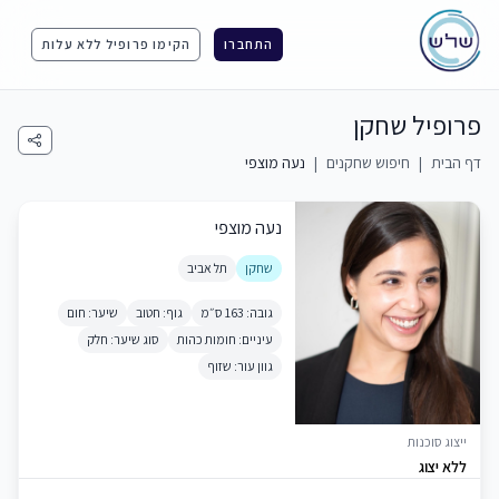
התחברו
הקימו פרופיל ללא עלות
פרופיל שחקן
דף הבית
|
חיפוש שחקנים
|
נעה מוצפי
נעה מוצפי
שחקן
תל אביב
גובה: 163 ס״מ
גוף: חטוב
שיער: חום
עיניים: חומות כהות
סוג שיער: חלק
גוון עור: שזוף
ייצוג סוכנות
ללא יצוג