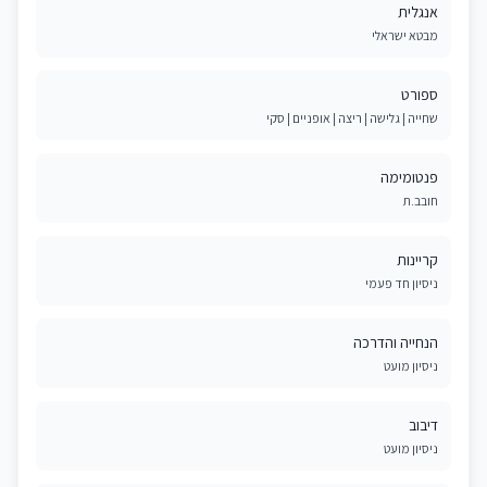
אנגלית
מבטא ישראלי
ספורט
שחייה | גלישה | ריצה | אופניים | סקי
פנטומימה
חובב.ת
קריינות
ניסיון חד פעמי
הנחייה והדרכה
ניסיון מועט
דיבוב
ניסיון מועט