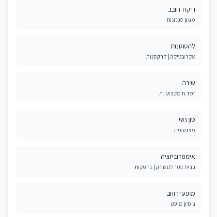
ריקוד חובב
מגוון סגנונות
להטוטנות
אקרובטיקה | קרקסנות
שירה
זמר.ת מקצועי.ת
טון נשי
מצו סופרן
אימפרוביזציה
בבית ספר למשחק | בהפקות
מופעי רחוב
ניסיון מועט