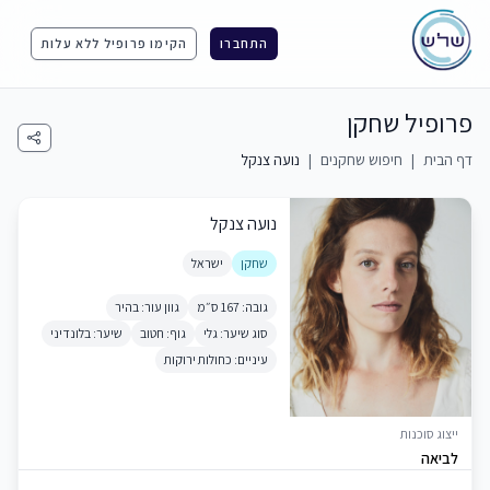
התחברו
הקימו פרופיל ללא עלות
פרופיל שחקן
דף הבית
|
חיפוש שחקנים
|
נועה צנקל
נועה צנקל
שחקן
ישראל
גובה: 167 ס״מ
גוון עור: בהיר
סוג שיער: גלי
גוף: חטוב
שיער: בלונדיני
עיניים: כחולות ירוקות
ייצוג סוכנות
לביאה