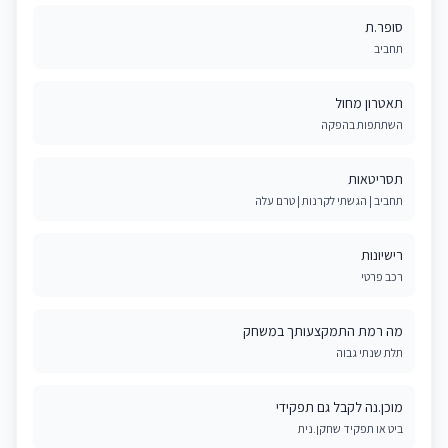
סופר.ת
תחביב
תאטרון מחול
השתתפות בהפקה
תסריטאות
תחביב | הגשתי לקרנות | טרם עלה
רישיונות
רכב פרטי
מה רמת התמקצעותך במשחק
תלת שנתי גבוה
מוכן.נה לקבל גם תפקידי
ביט או תפקיד שחקן.נית