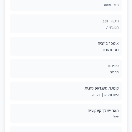
ניסיון מועט
ריקוד חובב
תנועתי.ת
אימפרוביזציה
בוגר.ת סדנה
סופר.ת
תחביב
קומי.ת סטנדאפיסט.ית
כישרון קומי | חיקויים
האם יש לך קעקועים
יש לי