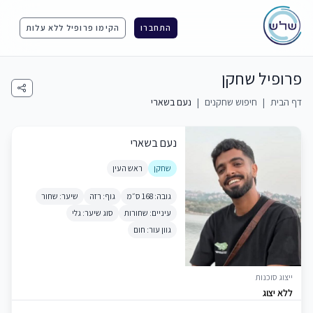
התחברו
הקימו פרופיל ללא עלות
פרופיל שחקן
דף הבית
|
חיפוש שחקנים
|
נעם בשארי
נעם בשארי
שחקן
ראש העין
גובה: 168 ס״מ
גוף: רזה
שיער: שחור
עיניים: שחורות
סוג שיער: גלי
גוון עור: חום
ייצוג סוכנות
ללא יצוג