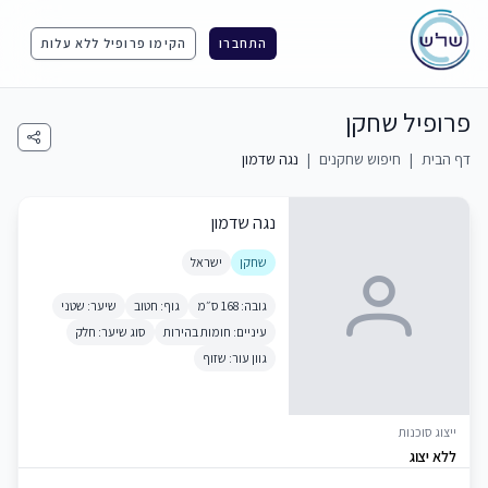
התחברו
הקימו פרופיל ללא עלות
פרופיל שחקן
דף הבית
|
חיפוש שחקנים
|
נגה שדמון
נגה שדמון
שחקן
ישראל
גובה: 168 ס״מ
גוף: חטוב
שיער: שטני
עיניים: חומות בהירות
סוג שיער: חלק
גוון עור: שזוף
ייצוג סוכנות
ללא יצוג