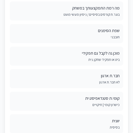
מה רמת התמקצעותך במשחק
בוגר.ת קורסים בסיסיים / ניסיון מעשי מועט
שפת הסימנים
חובבני
מוכן.נה לקבל גם תפקידי
ביט או תפקיד שחקן.נית
חבר.ת ארגון
לא חבר.ת ארגון
קומי.ת סטנדאפיסט.ית
כישרון קומי | חיקויים
יוונית
בסיסית