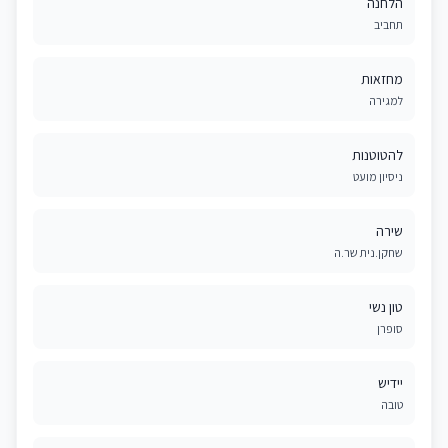
הלחנה
תחביב
מחזאות
למגירה
להטוטנות
ניסיון מועט
שירה
שחקן.נית שר.ה
טון נשי
סופרן
יידיש
טובה