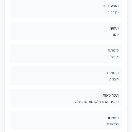
מופעי רחוב
נגן רחוב
תיפוף
קכון
סופר.ת
אני על זה
קוסמות
חובב.ת
תסריטאות
תחביב | הגשתי לקרנות | טרם עלה
רישיונות
רכב פרטי