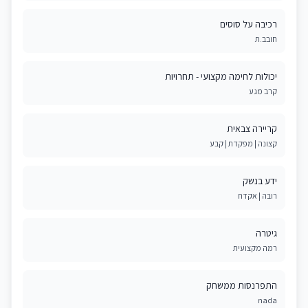
רכיבה על סוסים
חובב.ת
יכולות לחימה מקצועי - תחרויות
קרב מגע
קריירה צבאית
קצונה | מפקדת | קבע
ידע בנשק
רובה | אקדח
גיטרה
רמה מקצועית
התפרנסות ממשחק
nada