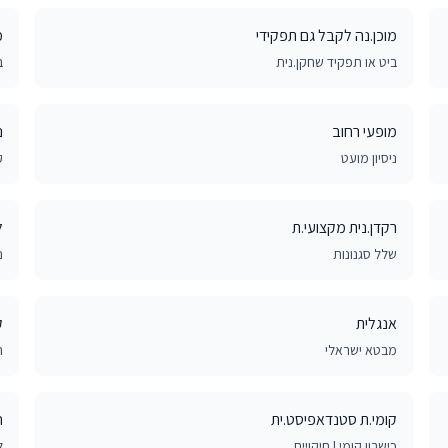
מוכן.נה לקבל גם תפקידי
מ
ביט או תפקיד שחקן.נית
ב
מופעי רחוב
נ
ניסיון מועט
ק
רקדן.נית מקצועי.ת
ל
שלל סגנונות
נ
אנגלית
ק
מבטא ישראלי
ה
קומי.ת סטנדאפיסט.ית
ח
כישרון קומי | חיקויים
ל