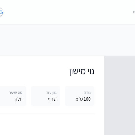
ת
נוי מישון
גובה
גוון עור
סוג שיער
160 ס״מ
שזוף
חלק