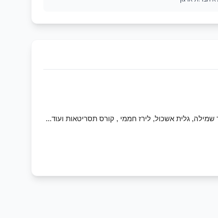
מילה, גלית אשכול, לירז חממי , קורס תסריטאות ועוד...