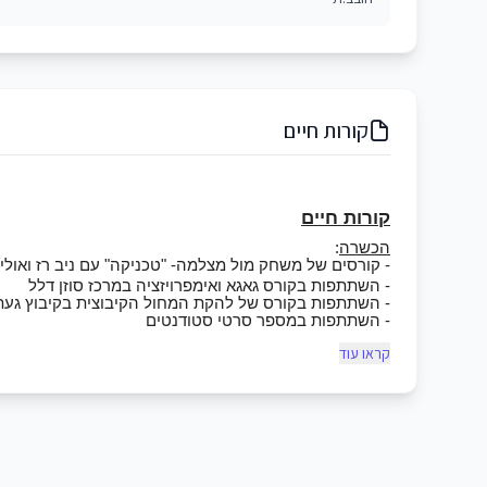
קורות חיים
קורות חיים
הכשרה
:
-
קורסים של משחק מול מצלמה- "טכניקה" עם ניב רז ואולי ש
- השתתפות בקורס גאגא ואימפרויזציה במרכז סוזן דלל
- השתתפות בקורס של להקת המחול הקיבוצית בקיבוץ געתו
- השתתפות במספר סרטי סטודנטים
קראו עוד
רוקדת ומשחקת במחזמר "זה אני" שבתאטרון הקאמרי מאת מ
שיחקתי ורקדתי בהצגת חנוכה 2019 של בן זיני וטיילור "פשוט לשיר" בבימוי אבי דור.
רקדנית מקצועית של אומנים כגון נועה קירל אלה לי עדן חסון 
השתתפתי בשלושה פסטיגלים (מופעי חנוכה) , מופעים ואיר
רקדתי בתוכניות טלויזיה, פרסומות וקליפים (בתור רקדנית