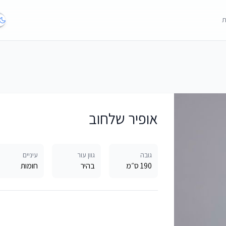
ת
אופיר שלחוב
גובה
גוון עור
עיניים
190 ס״מ
בהיר
חומות