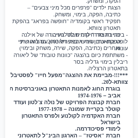
הפקה
,
ומשחק
.
הצגת ילדים
"
פרפרים מכל מיני צבעים
" –
כתיבה
,
הפקה
,
בימוי
,
ומשחק
.
תפקיד ראשי בקומדיה
"
חופשה בפראג
"
בהפקת
תאטרון צוותא
.
-
בימוי ההצגה
"
ילדת שבת
"
כתיבת סדרה קומית לטלוויזיה
.
בעיבודה של אילנה
לופט בתאטרון הנוער באפריל
2003.
ההצגה שתי
הפקת ערב שירי אהבה ותאטרון עם ליאור ייני
ואחרים
(
כתיבה
,
הפקה
,
שירה
,
משחק ובימוי
)
עונות
.
-
משתתפת כיום בהצגה
"
כוונות טובות
"
של ליאורה
ריבלין בימוי גדליה בסר
בתאטרון הרצליה
.
***!!!-
מביימת את ההצגה
"
מפעל חייו
"
לפסטיבל
צוותא
-
ל
20
.
בוגרת החוג לאמנות התאטרון באוניברסיטת תל
אביב –
1974-1976
חברת קבוצת הפרויקט של נולה צ
'
לטון ועודד
קוטלר בקריית שמונה –
1977-1978
חברת האקדמיה לקולנוע ולפרס התאטרון
בישראל
לימודי פסיכודרמה
.
חברת
"
אסיטז
" –
הארגון הבינ
"
ל לתאטרוני