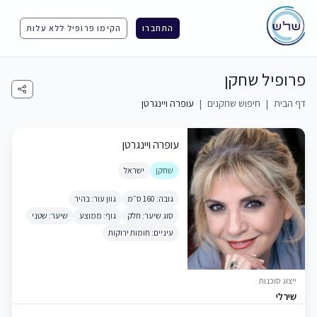
התחברו
הקימו פרופיל ללא עלות
פרופיל שחקן
דף הבית
|
חיפוש שחקנים
|
עופרה ויינגרטן
עופרה ויינגרטן
שחקן
ישראל
גובה: 160 ס״מ
גוון עור: בהיר
סוג שיער: חלק
גוף: ממוצע
שיער: שטני
עיניים: חומות ירוקות
ייצוג סוכנות
שירלי