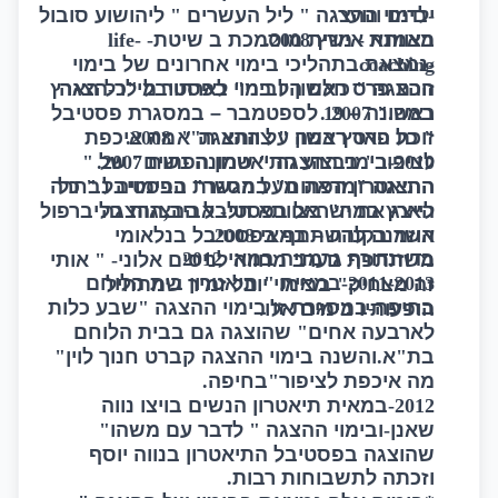
-
ילדים ונוער
בימוי ההצגה
"
ליל העשרים
"
ליהושוע סובול
בצוותא
-
מרץ
2008.
מאמנת אישית מוסמכת ב שיטת
- life-
-
coaching
נמצאת בתהליכי בימוי אחרונים של בימוי
ההצגה
"
כולם היו בני
"
זוכת פרס ראשון לבימוי בפסטיבל
"
לארתור מילר
-
הצגה
כל הארץ
במה
." 2007 .
ראשונה –
19
לספטמבר – במסגרת פסטיבל
"
כל הארץ במה
"
צוותא ת
זוכת פרס ראשון על ההצגה
"
"
א
2008.
מה איכפת
2010-
לציפור
"
בימוי ההצגה
"
שמונה נשים
בבצוע התיאטרון הפתוח
"
2007.
של
"
ההצגה
"
התיאטרון הפתוח
"
מראה מעל הגשר
"
במסגרת הפסטיבל
"
כל
בבימויה נבחרה
הארץ במה
"
בצוותא תל
-
אביב
,
ההצגה
לייצג את ישראל בפסטיבל ההצגות בליברפול
אשר בקנדה – במאי
2008.
הוזמנה להשתתף בפסטיבל בנלאומי
בדוזנדורף גרמניה במאי
2012
משתתפת בערב מחווה לניסים אלוני
- "
אותי
2011-2013-
במאית
"
תיאטרון בית הלוחם
זה מצחיק
"
בבימוי יובל זמיר שמתחיל
בחיפה
-
במסגרת זו בימוי ההצגה
"
שבע כלות
הופעותיו בימים אלו
.
לארבעה אחים
"
שהוצגה גם בבית הלוחם
בת
"
א
.
והשנה בימוי ההצגה קברט חנוך לוין
"
מה איכפת לציפור
"
בחיפה
.
2012-
במאית תיאטרון הנשים בויצו נווה
שאנן
-
ובימוי ההצגה
"
לדבר עם משהו
"
שהוצגה בפסטיבל התיאטרון בנווה יוסף
וזכתה לתשבוחות רבות
.