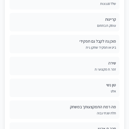
שלל סגנונות
קריינות
עוסק.ת בתחום
מוכן.נה לקבל גם תפקידי
ביט או תפקיד שחקן.נית
שירה
זמר.ת מקצועי.ת
טון נשי
אלט
מה רמת התמקצעותך במשחק
תלת שנתי גבוה
חבר.ת ארגון