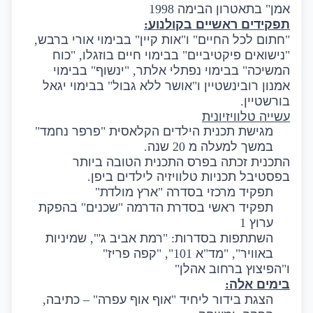
אמן
"
בתאטרון הבימה
1998
תפקידים ראשיים בקולנוע
:
"
חתום לכל החיים
"
ו
"
אות קיין
"
בבימוי אורי ברבש
,
"
נישואים פיקטיביים
"
בבימוי חיים בוזגלו
, "
כוח
המשיכה
"
בבימוי נפתלי אלתר
, "
ינשוף
"
בבימוי
אמנון רובינשטיין ו
"
אושר ללא גבול
"
בבימוי יגאל
בורשטיין
.
עשייה טלוויזיונית
מגישת תכנית הילדים הקלאסית
"
פרפר נחמד
"
במשך למעלה מ
20
שנה
.
התכנית זכתה בפרס התכנית הטובה ביותר
בפסטיבל תכניות טלוויזיה לילדים ביפן
.
תפקיד מרכזי בסדרה
"
ארץ מולדת
"
תפקיד ראשי בסדרת הדרמה
"
שכנים
"
בהפקת
ערוץ
1
השתתפות בסדרות
: "
רמת אביב ג
'",
שמיניות
באוויר
", "
מד
"
א
101", "
קפה פריז
"
ו
"
הפיצוץ ברחוב אהלן
"
בימים אלה
:
הצגת בידור ליחיד
"
אוף אוף עפרה
" –
כתיבה
,