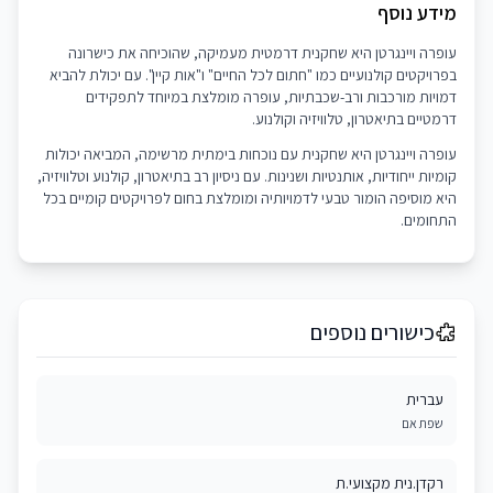
מידע נוסף
עופרה ויינגרטן היא שחקנית דרמטית מעמיקה, שהוכיחה את כישרונה
בפרויקטים קולנועיים כמו "חתום לכל החיים" ו"אות קיין". עם יכולת להביא
דמויות מורכבות ורב-שכבתיות, עופרה מומלצת במיוחד לתפקידים
דרמטיים בתיאטרון, טלוויזיה וקולנוע.
עופרה ויינגרטן היא שחקנית עם נוכחות בימתית מרשימה, המביאה יכולות
קומיות ייחודיות, אותנטיות ושנינות. עם ניסיון רב בתיאטרון, קולנוע וטלוויזיה,
היא מוסיפה הומור טבעי לדמויותיה ומומלצת בחום לפרויקטים קומיים בכל
התחומים.
כישורים נוספים
עברית
שפת אם
רקדן.נית מקצועי.ת