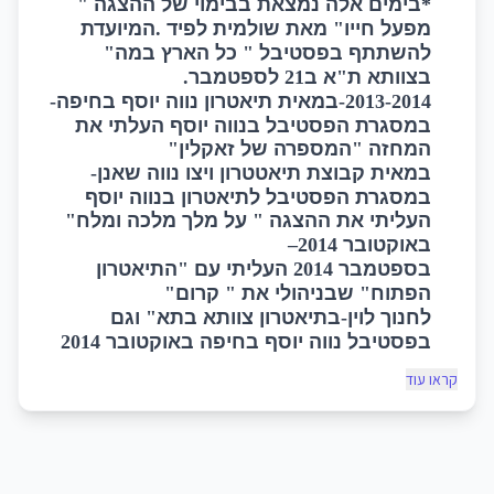
*
בימים אלה נמצאת בבימוי של ההצגה
"
מפעל חייו
"
מאת שולמית לפיד
.
המיועדת
להשתתף בפסטיבל
"
כל הארץ במה
"
בצוותא ת
"
א ב
21
לספטמבר
.
2013-2014-
במאית תיאטרון נווה יוסף בחיפה
-
במסגרת הפסטיבל בנווה יוסף העלתי את
המחזה
"
המספרה של זאקלין
"
במאית קבוצת תיאטטרון ויצו נווה שאנן
-
במסגרת הפסטיבל לתיאטרון בנווה יוסף
העליתי את ההצגה
"
על מלך מלכה ומלח
"
באוקטובר
2014–
בספטמבר
2014
העליתי עם
"
התיאטרון
הפתוח
"
שבניהולי את
"
קרום
"
לחנוך לוין
-
בתיאטרון צוותא בתא
"
וגם
בפסטיבל נווה יוסף בחיפה באוקטובר
2014
קראו עוד