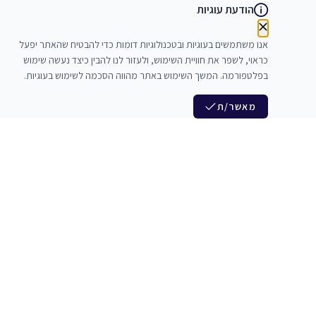
הודעת עוגיות
אנו משתמשים בעוגיות ובטכנולוגיות דומות כדי להבטיח שהאתר יפעל
כראוי, לשפר את חוויית השימוש, ולעזור לנו להבין כיצד נעשה שימוש
בפלטפורמה. המשך השימוש באתר מהווה הסכמה לשימוש בעוגיות.
מאשר/ת
לנו
הצטרפות לניוזלטר שלנו
לי חדרי חזרות
חדשות ומבצעים מיוחדים
צלמים
צרי סדנאות
אני מסכים/ה לקבל ניוזלטרים
להקים
משלש בוואצ ובדואר אלקטרוני
כנים