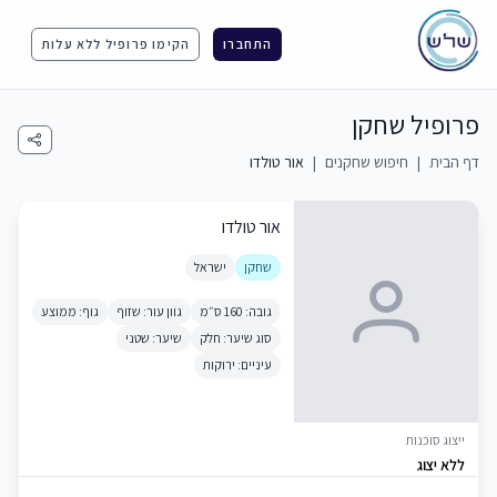
התחברו
הקימו פרופיל ללא עלות
פרופיל שחקן
דף הבית
|
חיפוש שחקנים
|
אור טולדו
אור טולדו
שחקן
ישראל
גובה: 160 ס״מ
גוון עור: שזוף
גוף: ממוצע
סוג שיער: חלק
שיער: שטני
עיניים: ירוקות
ייצוג סוכנות
ללא יצוג