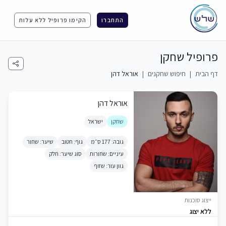
התחברו
הקימו פרופיל ללא עלות
פרופיל שחקן
דף הבית
|
חיפוש שחקנים
|
אוראל דהן
אוראל דהן
שחקן
ישראל
גובה: 177 ס״מ
גוף: חטוב
שיער: שחור
עיניים: שחורות
סוג שיער: חלק
גוון עור: שזוף
ייצוג סוכנות
ללא יצוג