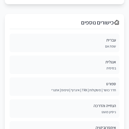
כישורים נוספים
עברית
שפת אם
אנגלית
בסיסית
ספורט
חדר כושר | משקולות | TRX | איגרוף | טיפוס | אתגרי
הנחייה והדרכה
ניסיון מועט
אימפרוביזציה