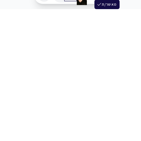
מאשר/ת
שלש
מחברים בין שחקנים סוכנים מלהקים ויוצרים
+972 54 3314242
תמיכה
תמחור
מרכז העזרה