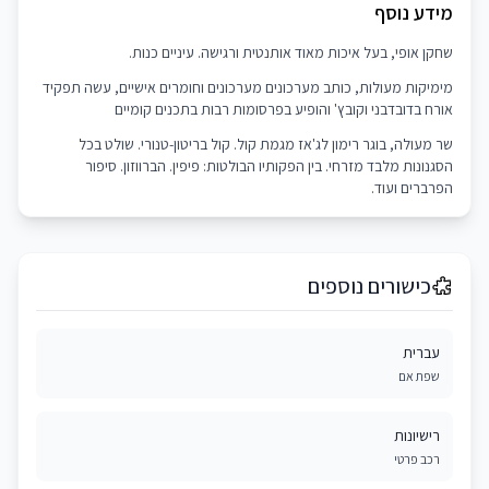
מידע נוסף
שחקן אופי, בעל איכות מאוד אותנטית ורגישה. עיניים כנות.
מימיקות מעולות, כותב מערכונים מערכונים וחומרים אישיים, עשה תפקיד
אורח בדובדבני וקובץ' והופיע בפרסומות רבות בתכנים קומיים
שר מעולה, בוגר רימון לג'אז מגמת קול. קול בריטון-טנורי. שולט בכל
הסגנונות מלבד מזרחי. בין הפקותיו הבולטות: פיפין. הברווזון. סיפור
הפרברים ועוד.
כישורים נוספים
עברית
שפת אם
רישיונות
רכב פרטי