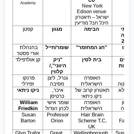
Co
Academy
New York 
Edison venue
ישראל – תיאטרון 
היכל חבל מודיעין
גבירתי 
הבימה
מגוון
קפטן
הנאווה 
 2013
יריחו
"חג המחזמר"
שומר/חייל
בהנהלת 
אורי פסטר
ברנשים 
בית לסין
"ניק 
קן אולדפילד
תיכות
היווני",/ 
קלווין
לה 
האופרה 
גנרל, ליצן 
פרנקו 
וייאטה
הישראלית
מסיבה
זפירלי
כוכב ללא 
תאטרון קרוב של 
איכר, 
ניקו ניתאי
שם
ניקו ניתאי
כרטיסן
שמשון 
האופרה 
שומר אישי 
William 
דלילה
הישראלית
לכהן הגדול
Friedkin
Susan 
Professor 
Hair Brain 
Star 
Barton
Orion
Scheme T.C. 
Factor
UK
Glyn Trafor 
Great 
Wellingborough 
Sunsets 