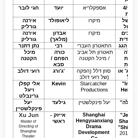
קורי
אי זוגי/4 
אספקלריא
יועד
חגי לובר
אבות
עולם של 
מיקרו
ליאופולד
אירנה 
תמול
גורליק
המלאכים 
מיקרו
אבדון 
אירנה 
יהודית
(מלאך)
גורליק
 על הגג
התאטרון העברי
רבי
נתן דתנר
חנהל'ה 
תאטרון תל אביב 
כורה 
מיכל 
ושמלת 
/ מיכל הקטנה
הפחם / 
הקטנה
שבת
סבא
קאג' או 
סוזן דלל (הפקה 
ג'ורג'
רועי דולב
פול'
של רועי דולב)
"In The
Starcatcher 
Kevin
אלי קפלן 
Height
Productions
ויעל 
גרינבלט
יעל פינקלשטיין
גילעד
יעל 
פינקלשטיין
"Jews I
אייזק - 
Xu Jun
Shanghai 
Shangh
Hengyuanxiang 
ראשי
Master of 
Drama 
Directing of 
"Shimm
Shanghai 
Development 
2015-2
Theater 