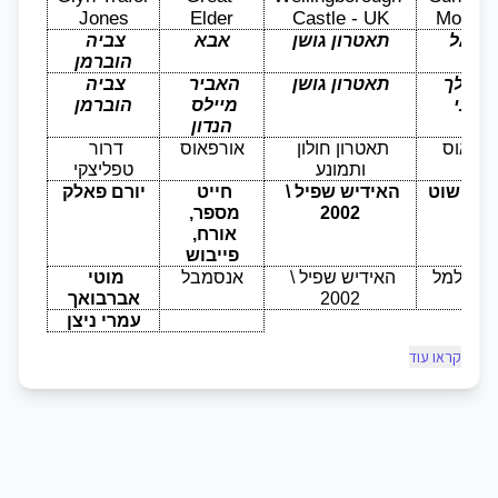
Jones
Elder
Castle - UK
Mornin
יכאל
תאטרון גושן
אבא
צביה 
הוברמן
בן המלך 
תאטרון גושן
האביר 
צביה 
והעני
מיילס 
הוברמן
הנדון
ורפאוס
תאטרון חולון 
אורפאוס
דרור 
ותמונע
טפליצקי
ור פשוט
האידיש שפיל \ 
חייט 
יורם פאלק
2002
מספר, 
אורח, 
פייבוש
 קונילמל
האידיש שפיל \ 
אנסמבל
מוטי 
2002
אברבואך
עמרי ניצן
קראו עוד