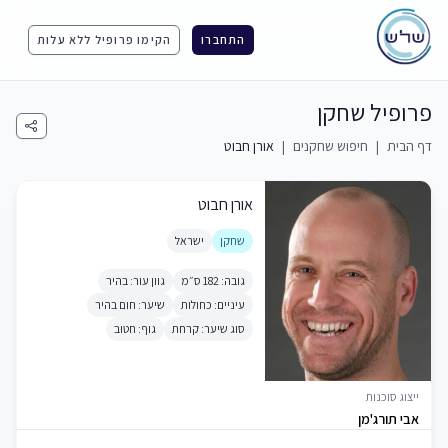
התחברו
הקימו פרופיל ללא עלות
פרופיל שחקן
דף הבית
|
חיפוש שחקנים
|
אורן חבוט
אורן חבוט
שחקן
ישראל
גובה: 182 ס״מ
גוון עור: בהיר
עיניים: כחולות
שיער: חום בהיר
סוג שיער: קרחת
גוף: חטוב
ייצוג סוכנות
אבי תורג'מן