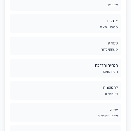
שפת אם
אנגלית
מבטא ישראלי
ספורט
משחקי כדור
הנחייה והדרכה
ניסיון מועט
להטוטנות
מקצועי.ת
שירה
שחקן.נית שר.ה