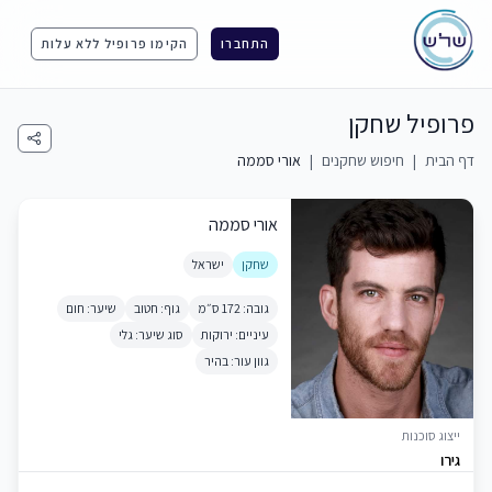
התחברו
הקימו פרופיל ללא עלות
פרופיל שחקן
דף הבית
|
חיפוש שחקנים
|
אורי סממה
אורי סממה
שחקן
ישראל
גובה: 172 ס״מ
גוף: חטוב
שיער: חום
עיניים: ירוקות
סוג שיער: גלי
גוון עור: בהיר
ייצוג סוכנות
גירו