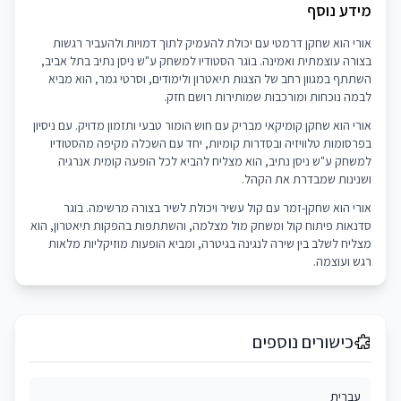
מידע נוסף
אורי הוא שחקן דרמטי עם יכולת להעמיק לתוך דמויות ולהעביר רגשות
בצורה עוצמתית ואמינה. בוגר הסטודיו למשחק ע"ש ניסן נתיב בתל אביב,
השתתף במגוון רחב של הצגות תיאטרון ולימודים, וסרטי גמר, הוא מביא
לבמה נוכחות ומורכבות שמותירות רושם חזק.
אורי הוא שחקן קומיקאי מבריק עם חוש הומור טבעי ותזמון מדויק. עם ניסיון
בפרסומות טלוויזיה ובסדרות קומיות, יחד עם השכלה מקיפה מהסטודיו
למשחק ע"ש ניסן נתיב, הוא מצליח להביא לכל הופעה קומית אנרגיה
ושנינות שמבדרת את הקהל.
אורי הוא שחקן-זמר עם קול עשיר ויכולת לשיר בצורה מרשימה. בוגר
סדנאות פיתוח קול ומשחק מול מצלמה, והשתתפות בהפקות תיאטרון, הוא
מצליח לשלב בין שירה לנגינה בגיטרה, ומביא הופעות מוזיקליות מלאות
רגש ועוצמה.
כישורים נוספים
עברית