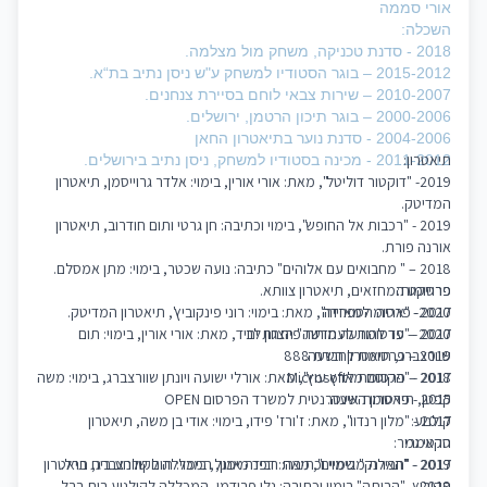
אורי סממה
השכלה:
2018 - סדנת טכניקה, משחק מול מצלמה.
2015-2012 – בוגר הסטודיו למשחק ע"ש ניסן נתיב בת“א.
2010-2007 – שירות צבאי לוחם בסיירת צנחנים.
2000-2006 – בוגר תיכון הרטמן, ירושלים.
2004-2006 - סדנת נוער בתיאטרון החאן
תיאטרון:
2011-2012 - מכינה בסטודיו למשחק, ניסן נתיב בירושלים.
2019- "דוקטור דוליטל", מאת: אורי אורין, בימוי: אלדר גרוייסמן, תיאטרון
המדיטק.
2019 - "רכבות אל החופש", בימוי וכתיבה: חן גרטי ותום חודרוב, תיאטרון
אורנה פורת.
2018 – " מחבואים עם אלוהים" כתיבה: נועה שכטר, בימוי: מתן אמסלם.
פרסומות:
פרוייקט המחזאים, תיאטרון צוותא.
2017 - "אריה הספרייה", מאת: בימוי: רוני פינקוביץ', תיאטרון המדיטק.
2020- פרסומ למאזדה
2020 – פרסומת לעמותת פיתחון לב
2017 - "עד להודעה חדשה" הצגת יחיד, מאת: אורי אורין, בימוי: תום
2019 – פרסומת לחברת 888
שוורצברג, תיאטרון השעה.
2018 – פרסומת לMicrosoft
2017 - "הקוסם מארץ עוץ", מאת: אורלי ישועה ויונתן שוורצברג, בימוי: משה
2015 - פרסומת אינטרנטית למשרד הפרסום OPEN
קפטן, תיאטרון השעה.
קולנוע:
2017 - "מלון רנדוו", מאת: ז'ורז' פידו, בימוי: אודי בן משה, תיאטרון
הקאמרי.
סרטי גמר:
2019 - "הארנק" בימוי וכתיבה: רביד מימון, המכללה לקולנוע בית ברל.
2017 - "חבילה משמיים", מאת: דפנה אנגל, בימוי: תום שוורצברג, תיאטרון
2019 – "הביתה" בימוי וכתיבה: נלי פרידמן, המכללה לקולנוע בית ברל.
הקיבוץ.