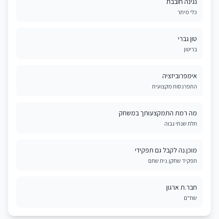
נגינה חובבת
כלי מיתר
טון גברי
בריטון
אימפרוביזציה
התפרנסות מקצועית
מה רמת התמקצעותך במשחק
תלת שנתי גבוה
מוכן.נה לקבל גם תפקידי
תפקיד שחקן.נית שחם
חבר.ת ארגון
שח"ם