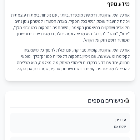
מידע נוסף
אורטל היא שחקנית דרמטית מוכשרת ביותר, עם נוכחות בימתית עוצמתית
ויכולת להעביר עומק רגשי בכל תפקיד. בוגרת הסטודיו למשחק ניסן נתיב
תל אביב ושחקנית בתיאטרון הקאמרי, השתתפה בהפקות כמו "ג'וני הלך",
"ינטל", "זוהר" ו"קברט". היא מביאה עמה יכולת דרמטית ייחודית וכישרון
שמותיר רושם חזק על הקהל.
אורטל היא שחקנית קומית מבריקה, עם יכולת להפוך כל סיטואציה
לקסומה ומשעשעת. עם ניסיון בהפקות קלאסיות כמו "קזבלן" ומופעי
מחווה, יחד עם רקע כרקדנית ולימודי משחק מול מצלמה, היא מצליחה
להביא לבמה אנרגיה קומית כובשת ושנינות טבעית שמבדרת את הקהל.
כישורים נוספים
עברית
שפת אם