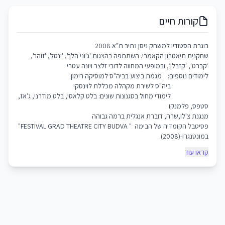
קורות חיים
בוגרת הסטודיו למשחק ניסן נתיב ת"א 2008
שחקנית תיאטרון הקאמרי. השתתפה בהצגות 'ג'וני הלך', 'ינטל', 'זוהר',
׳קברט׳, ׳קזבלן׳, ובמופעי המחווה לדובי זלצר ויונה עטרי
לימודים נוספים: מגמת ביצוע בביה"ס למוסיקה רימון
ביה"ס לשירת מקהלה מכללת לוינסקי
לימודי מחול בסגנונות שונים: בלט קלאסי, בלט מודרני, ג'אז,
סטפס, פלמנקו.
מנגנת צ'לו,שרה, דוברת אנגלית ברמה גבוהה
פסיטבל הקומדיה של הבימה " FESTIVAL GRAD THEATRE CITY BUDVA"
במונטנגרו-(2008).
קראו עוד