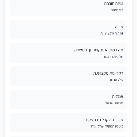
נגינה חובבת
כלי מיתר
שירה
זמר.ת מקצועי.ת
מה רמת התמקצעותך במשחק
תלת שנתי גבוה
רקדן.נית מקצועי.ת
שלל סגנונות
אנגלית
מבטא ישראלי
מוכן.נה לקבל גם תפקידי
ביט או תפקיד שחקן.נית