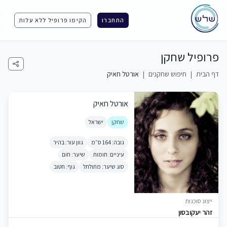
התחברו
הקימו פרופיל ללא עלות
פרופיל שחקן
דף הבית
|
חיפוש שחקנים
|
אורטל חאיק
אורטל חאיק
שחקן
ישראל
גובה: 164 ס״מ
גוון עור: בהיר
עיניים: חומות
שיער: חום
סוג שיער: מתולתל
גוף: חטוב
ייצוג סוכנות
זהר יעקובסון