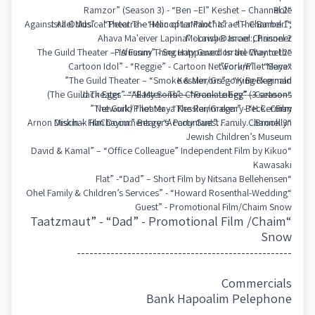
Role
“Ramzor” (Season 3) - “Ben –El” Keshet – Channel 2
Israel Musical Theatre – “Man of LaMancha” – “The Barber”;
“Against All Odds” – “Peter The Helicopter Pilot” Israel – Channel 1
Ahava Ma'eiver Lapina" - Lawyer Israel Channel 2
Moorish Dancer:; Prisoner
The Guild Theater – “A Funny Thing Happened on the Way to the
“Fisfussim” - Security Guard Israel Channel 2
“Cartoon Idol” - “Reggie” - Cartoon Network/Pilot Maya
Forum” – “Senex”.
The Guild Theater – “Smoke & Mirrors” - “King Reginald”
Kessler/Gregory Beckerman
The Guild Theater - “All My Sons” – “Frank Lubey” (3 seasons)
“Jack Eggs” - “Easter –The Chocolate Egg” - Cartoon
------------------------------------------------------------
The Guild Theater - “The Rainmaker” - “H.C. Curry”
Network/Pilot Maya Kessler/Gregory Beckerman
Film
Arnon Diskin – Film Documentary “Accountant”…………Brooklyn
“Mischak HaChayim.” Bergers' Party Guest Family Channel 3
Jewish Children’s Museum
“David & Kamal” – “Office Colleague” Independent Film by Kikuo
Kawasaki
“Flat” -“Dad” – Short Film by Nitsana Bellehensen
“Ohel Family & Children’s Services” - “Howard Rosenthal-Wedding
Guest” - Promotional Film/Chaim Snow
“Taatzmaut” - “Dad” - Promotional Film /Chaim
Snow
---------------------------------------------------
Commercials
Bank Hapoalim Pelephone