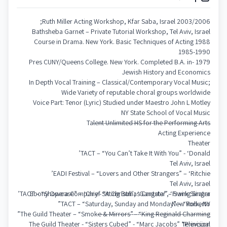
2003/2006 Ruth Miller Acting Workshop, Kfar Saba, Israel;
Bathsheba Garnet – Private Tutorial Workshop, Tel Aviv, Israel
1988 Course in Drama. New York. Basic Techniques of Acting
1985-1990
1979 -Pres CUNY/Queens College. New York. Completed B.A. in
Jewish History and Economics
In Depth Vocal Training – Classical/Contemporary Vocal Music;
Wide Variety of reputable choral groups worldwide
Voice Part: Tenor (Lyric) Studied under Maestro John L Motley
NY State School of Vocal Music
Talent Unlimited HS for the Performing Arts
----------------------------------------------------------
Acting Experience
Theater
TACT – “You Can’t Take It With You” - ‘Donald’
Tel Aviv, Israel
EADI Festival – “Lovers and Other Strangers” – ‘Ritchie’
Tel Aviv, Israel
TACT – “Showcase” – ‘Chief Sitting Bull’; ‘Gangster’, ‘Frank Sinatra’
Ebony Opera Company - “A Christmas Cantata” – Swing Singer
TACT – “Saturday, Sunday and Monday” – “Roberto”
New York, NY
The Guild Theater – “Smoke & Mirrors” - “King Reginald Charming”
--------------------------------------------------------
The Guild Theater - “Sisters Cubed” - “Marc Jacobs” *Principal
Television