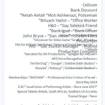
Cellcom
Bank Discount
Ketah-Ketah “Moti Ashkenazi, Policeman”
Bituach Yashir – “Office Worker”
H&O – “Gay Sidekick Friend
Bank Igud - “Bank Officer”
-----------------------------------------
John Bryce – “Dan Jones” - Sheket Films
Voice Over //Dubbing Work
• Voiceover for Video Game “Giraffe”, “Piranha”
Production
• Film for Kibbutz Sde Boker/ “History of David Ben Gurion” –
AIG - “Gas Station Manager” - Mialmo
“Yehuda”
Production Company
• Narration for DK Productions/ “Spiegler Bar Mitzvah”
• ART/Voice Recognition Software
• “Tim the Dog” / “Dougie” / Dubbie Dubb Studios
-----------------------------
• “Masada” / Matanya” / Dubbie Dubb Studios
Memberships: “SHACHAM” – Professional Actor’s Union of Israel –
Since May 2004
“E.M.I” Israel Union of Performing Artists – Since June 2007
Special Talents: British, South African, Southern US Accents;
Trained Singer : Tenor
----------------------------