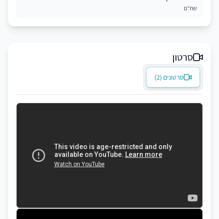
שח"ם
סרטון
סרטונים (2)