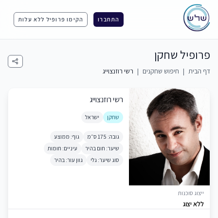
התחברו
הקימו פרופיל ללא עלות
פרופיל שחקן
דף הבית
|
חיפוש שחקנים
|
רשי רוזנצוייג
רשי רוזנצוייג
שחקן
ישראל
גובה: 175 ס״מ
גוף: ממוצע
שיער: חום בהיר
עיניים: חומות
סוג שיער: גלי
גוון עור: בהיר
ייצוג סוכנות
ללא יצוג