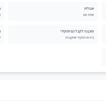
אנגלית
ר
שפת אם
ר
מוכן.נה לקבל גם תפקידי
ח
ביט או תפקיד שחקן.נית
ל