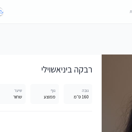
ת
רבקה ביניאשוילי
גובה
גוף
שיער
160 ס״מ
ממוצע
שחור