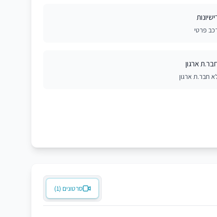
ישיונות
כב פרטי
בר.ת ארגון
א חבר.ת ארגון
סרטונים (1)