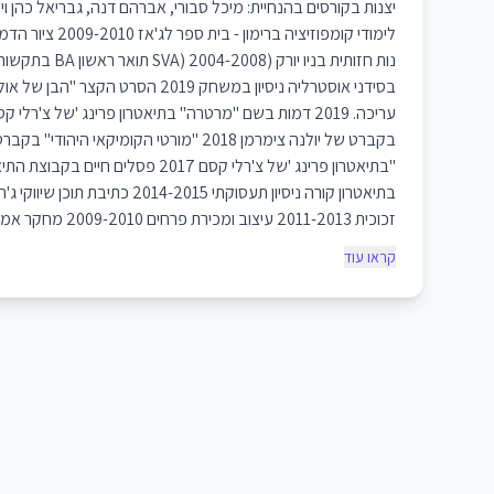
יצנות בקורסים בהנחיית: מיכל סבורי, אברהם דנה, גבריאל כהן ויולנה צימ
לימודי קומפוזיציה ברימון - בית ספר לג'אז 2009-2010 ציור הדמות האנושי בבית הספר לאמ
נות חזותית בניו יורק (SVA) 2004-2008 תואר ראשון BA בתקשורת באוניברסיטת מקורי
בסידני אוסטרליה ניסיון במשחק 2019 הסרט הקצר "הבן של אולגה". תסריט, משחק, הפקה ו
עריכה. 2019 דמות בשם "מרטרה" בתיאטרון פרינג 'של צ'רלי קסם 2018 דמות בשם "מילטון"
בקברט של יולנה צימרמן 2018 "מורטי הקומיקאי היהודי" בקברט של יולנה צימרמן 2017 מופע "Dazed & Corpsy
"בתיאטרון פרינג 'של צ'רלי קסם 2017 פסלים חיים בקבוצת התיאטרון גובהטרון 2017 פסל חי
בתיאטרון קורה ניסיון תעסוקתי 2014-2015 כתיבת תוכן שיווקי ג'רמי לנגפורד פיסול ואמנות
זכוכית 2011-2013 עיצוב ומכירת פרחים 2009-2010 מחקר אמנותי עבור אמן במה חזותי קונספטואלי, אמיר ברדרן בניו יורק
קראו עוד