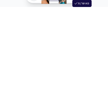
מאשר/ת
שלש
מחברים בין שחקנים סוכנים מלהקים ויוצרים
+972 54 3314242
תמיכה
תמחור
מרכז העזרה