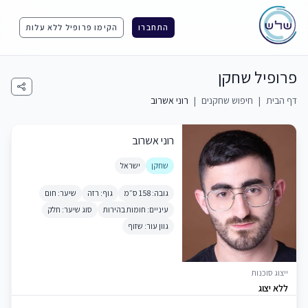
התחברו
הקימו פרופיל ללא עלות
פרופיל שחקן
דף הבית
|
חיפוש שחקנים
|
רוני אשרוב
רוני אשרוב
שחקן
ישראל
גובה: 158 ס״מ
גוף: רזה
שיער: חום
עיניים: חומות בהירות
סוג שיער: חלק
גוון עור: שזוף
ייצוג סוכנות
ללא יצוג