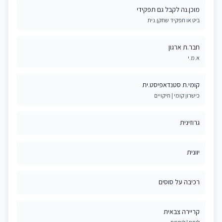
מוכן.נה לקבל גם תפקידי
ביט או תפקיד שחקן.נית
חבר.ת ארגון
א.מ.י
קומי.ת סטנדאפיסט.ית
כישרון קומי | חיקויים
גרוזינית
יוונית
רכיבה על סוסים
קריירה צבאית