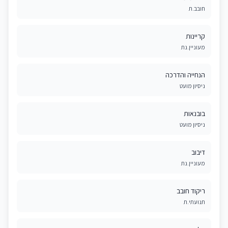
חובב.ת
קריינות
מעוניין.נת
הנחייה והדרכה
ניסיון מועט
בובנאות
ניסיון מועט
דיבוב
מעוניין.נת
ריקוד חובב
תנועתי.ת