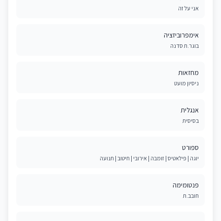
אני על זה
אימפרוביזציה
בוגר.ת סדנה
מחזאות
ניסיון מועט
אנגלית
בסיסית
ספורט
יוגה | פילאטיס | זומבה | אירובי | חיטוב | תנועה
פנטומימה
חובב.ת