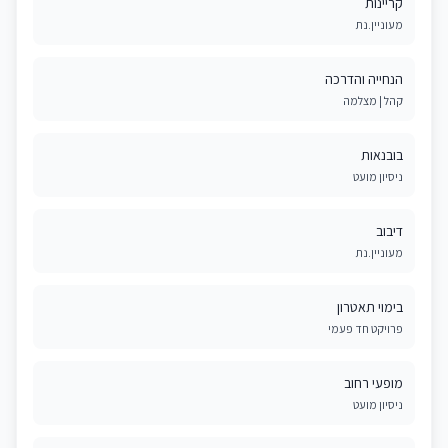
קריינות
מעוניין.נת
הנחייה והדרכה
קהל | מצלמה
בובנאות
ניסיון מועט
דיבוב
מעוניין.נת
בימוי תאטרון
פרויקט חד פעמי
מופעי רחוב
ניסיון מועט