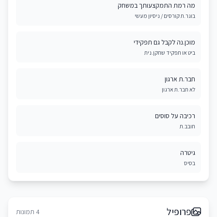
מה רמת התמקצעותך במשחק
בוגר.ת קורסים / ניסיון מעשי
מוכן.נה לקבל גם תפקידי
ביט או תפקיד שחקן.נית
חבר.ת ארגון
לא חבר.ת ארגון
רכיבה על סוסים
חובב.ת
גיטרה
בסיס
פרופיל
4 תמונות