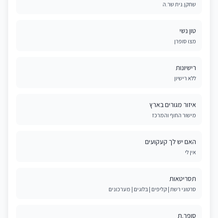
שחקן.נית שר.ה
טון נשי
מצו סופרן
רישיונות
ללא רישיון
איזור מגורים בארץ
מישור החוף והמרכז
האם יש לך קעקועים
אין לי
תסריטאות
סרטוני רשת | קליפים | בלוגים | מערכונים
סופר.ת