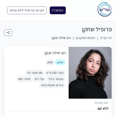
התחברו
הקימו פרופיל ללא עלות
פרופיל שחקן
דף הבית
|
חיפוש שחקנים
|
רוני אילה יעקב
רוני אילה יעקב
שחקן
חולון
גובה: 150 ס״מ
סוג שיער: גלי
גוון עור: בהיר
גוף: רזה
שיער: חום
עיניים: חומות כהות
ייצוג סוכנות
ללא יצוג