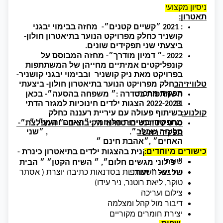
ניסיון מקצועי
תאטרון:
: 2021 ״קשיים קטנים״-  מחזה בבימוי יבגני 
קושניר כחלק מפרויקט הנוער בתיאטרון חולון- 
ביצעתי שני תפקידים שונים.
2022 -״ דמיון מודרך״- מחזה המבוסס על 
קונפליקטים אמיתיים מחייהן של המשתתפות 
טלוויזיה: 
  כחלק מפרויקט הנוער בתיאטרון חולון- ביצעתי 
תפקיד מרכזי.
השתתפות בסדרה :״ משפחה בהסעה״- בכאן 
11 
 2022-2023 הצגות ילדים חינוכיות למגזר הדתי 
קולנוע:
בשיתוף פעולה עם עיריית רעננה כחלק 
מתפקידי בשירות הלאומי : ״האדם והעץ״, ״ 
סרט סטודנטים: סמינר הקיבוצים -״ המפלצת״- 
סליחה שבלב״.                                         , ״שני 
תפקיד ראשי 
האחים״ ,״אהבת חינם ״ 
כישורים מיוחדים:
כיום:   שחקנית בהצגות ילדים בתיאטרון כינרת - 
שירה 
״ פילוני מגשים חלום״, ״ השיח הקטן״ ״ הבית 
כתיבה- השתתפות בסדנאות כתיבה יוצרת ( אסתר 
של יעל ״ ועוד… 
טוקר, ליאת רוטנר, ניר עידו) 
צילום ועריכה 
דיבור מול קהל ומצלמה
יצירת חומרים מקוריים 