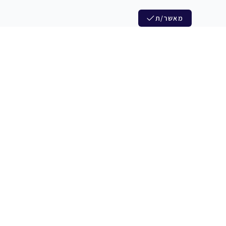
מאשר/ת
לנו
הצטרפות לניוזלטר שלנו
לי חדרי חזרות
חדשות ומבצעים מיוחדים
צלמים
צרי סדנאות
אני מסכים/ה לקבל ניוזלטרים
להקים
משלש בוואצ ובדואר אלקטרוני
כנים
הרשמה