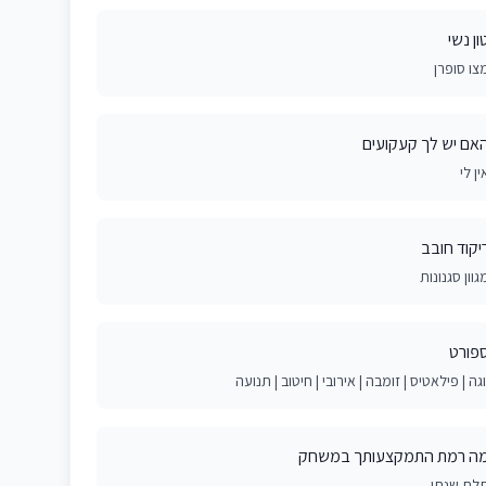
ון נשי
צו סופרן
אם יש לך קעקועים
ין לי
יקוד חובב
גוון סגנונות
פורט
וגה | פילאטיס | זומבה | אירובי | חיטוב | תנועה
ה רמת התמקצעותך במשחק
לת שנתי