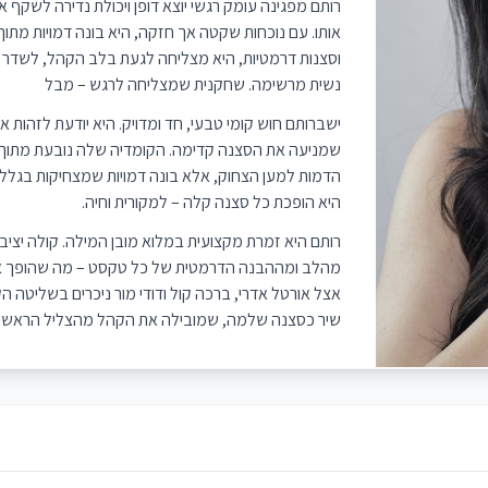
רותם מפגינה עומק רגשי יוצא דופן ויכולת נדירה לשקף
אותו. עם נוכחות שקטה אך חזקה, היא בונה דמויות מתוך
וסצנות דרמטיות, היא מצליחה לגעת בלב הקהל, לשדר פגיע
נשית מרשימה. שחקנית שמצליחה לרגש – מבל
ישברותם חוש קומי טבעי, חד ומדויק. היא יודעת לזהות 
שמניעה את הסצנה קדימה. הקומדיה שלה נובעת מתוך
הדמות למען הצחוק, אלא בונה דמויות שמצחיקות בגלל ש
היא הופכת כל סצנה קלה – למקורית וחיה.
רותם היא זמרת מקצועית במלוא מובן המילה. קולה יציב
מהלב ומההבנה הדרמטית של כל טקסט – מה שהופך או
אצל אורטל אדרי, ברכה קול ודודי מור ניכרים בשליטה ה
שיר כסצנה שלמה, שמובילה את הקהל מהצליל הראשון 