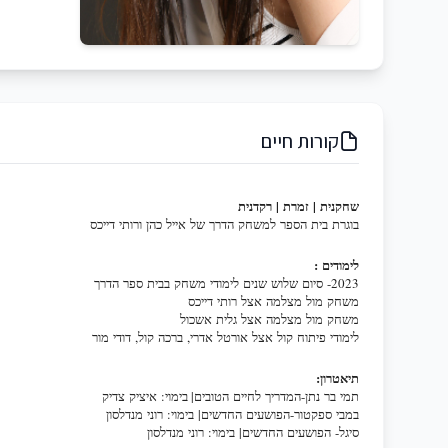
קורות חיים
שחקנית
|
זמרת
|
רקדנית
בוגרת
בית
הספר
למשחק
הדרך
של
א
ייל
כהן
ורותי
דייכס
לימודים
:
2023- סיום שלוש שנים לימודי מש
חק בבית ספר הדרך
משחק מול מצלמה אצל רותי דייכס
משחק מול מצלמה אצל גלית אשכול
לימודי פיתוח קול אצל אורטל אדר
י, ברכה קול, דודי מור
תיאטרון
:
תמי בר נתן-המדריך לחיים הטובים
| בימוי: איציק צדיק
במבי ספקטור-הפושעים החדשים| בי
מוי: רוני מנדלסון
סיגל- הפושעים החדשים| בימוי: ר
וני מנדלסון