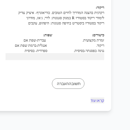
ריקוד
:
רקדנית בהצגה המדריך לחיים הטוב
ים. כוריאוגרף- איציק צדיק
לימודי ריקוד בסטודיו R במגוון
סגנונות: לירי, ג׳אז, מודרני
ריקוד בסטודיו ביסטריט בחיפה סג
נונות: היפהופ, עקבים
כישורים
:
שפות
:
זמרת מקצועית. עברית-שפת אם
ריקוד. אנגלית-ברמת שפת אם
נגינה
בפסנתר
-
בסיסית
. ספרדית- בסיסית
תשובההעברה
קראו עוד