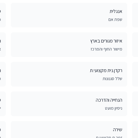
אנגלית
ט
שפת אם
מ
איזור מגורים בארץ
ה
מישור החוף והמרכז
א
רקדן.נית מקצועי.ת
ר
שלל סגנונות
מ
הנחייה והדרכה
ס
ניסיון מועט
י
שירה
מ
זמר.ת מקצועי.ת
ת