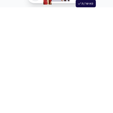
מאשר/ת
שלש
מחברים בין שחקנים סוכנים מלהקים ויוצרים
+972 54 3314242
תמיכה
תמחור
מרכז העזרה