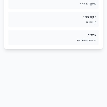
שחקן.נית שר.ה
ריקוד חובב
תנועתי.ת
אנגלית
ללא מבטא ישראלי