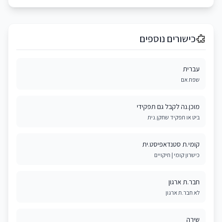
כישורים נוספים
עברית
שפת אם
מוכן.נה לקבל גם תפקידי
ביט או תפקיד שחקן.נית
קומי.ת סטנדאפיסט.ית
כישרון קומי | חיקויים
חבר.ת ארגון
לא חבר.ת ארגון
שירה