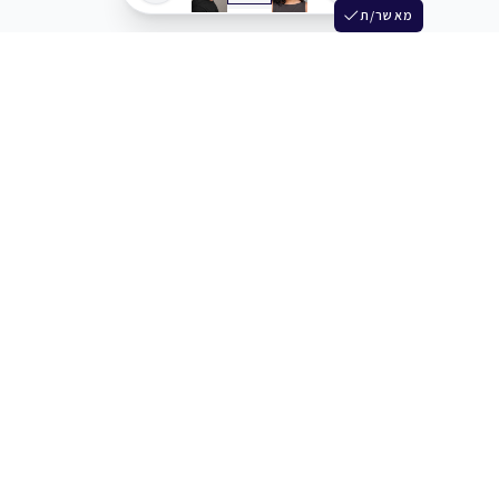
מאשר/ת
שלש
מחברים בין שחקנים סוכנים מלהקים ויוצרים
+972 54 3314242
תמיכה
תמחור
מרכז העזרה