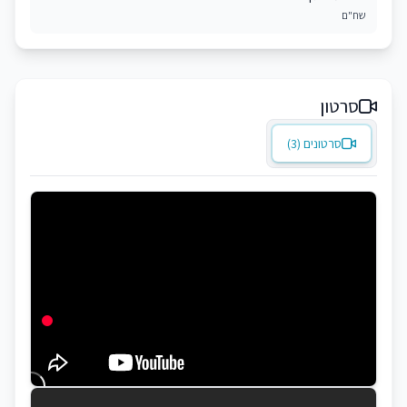
שח"ם
סרטון
סרטונים (3)