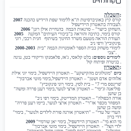
קורות חיים
:
השכלה
 קורס קיץ באוניברסיטת ת"א ללימוד שפת היידיש כהכנה 
2007
לעבודה בתאטרון היידישפיל.
"השחקן כיוצר" – סדנאות הבמה  בהנחיית אילן רונן.
2006
    קורס בימוי, כתיבה והוראה ב"ביכורי העיתים" המקנה 
2005
תעודת הוראה מטעם משרד החינוך בשיתוף
חגית רכבי, רוני 
פינקוביץ' ורפי ניב.
  לימודי משחק בבית הספר לאומנויות הבמה "בית 
2000-2003
צבי".
לימודים נוספים: 
בלט קלאסי, ג'אז, פלאמנקו וריקודי בטן, נגינה 
בגיטרה ופיתוח קול .
:
תאטרון
כיום
"מונולוגים מהקישקע" – תאטרון היידשפיל, בימוי יוני אילת
"אלוהים אדם ושטן" – תאטרון היידשפיל,בימוי מוטי אברבוך
"פרינסס מרי 7" – בית לסין, בימוי רוני פינקוביץ'
"פוליאנה וג'ימי" – תאטרון ארצי לנוער,בימוי רענן פררה ומשה 
בן שושן
"אורה הכפולה" – תאטרון המדייטק, בימוי רפי ניב
"המפוזר מכפר אז"ר" - תאטרון ארצי לנוער, ביימו רענן פררה 
ומשה בן שושן
"העדי של עדי" – "תיאטרון אורנה פורת לילדים ולנוער", בימוי 
דדי ברון
"מי הוא מי"– תאטרון היידשפיל, בימוי יאן שורמיי
2009
"ילדי הצל" -  תאטרון היידשפיל, בימוי מוטי אברבוך
"זיסעלע" – תיאטרון "בית ליסין", מופע מחול תיאטרון 