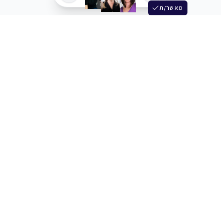
מאשר/ת
שלש
מחברים בין שחקנים סוכנים מלהקים ויוצרים
+972 54 3314242
תמיכה
תמחור
מרכז העזרה