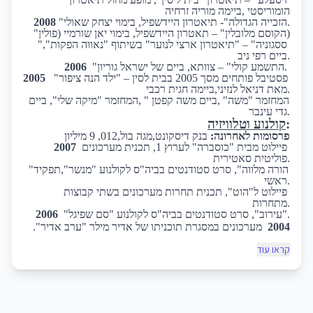
הומוריסטי ,ביימה מוריה זרחיה
"הזכייה הגדולה"- תיאטרון היידשפיל, בימוי יצחק שאולי.
2008
"הקוסם מלובלין" – תאטרון היידשפיל, בימוי יאן שורמיי (פולין)
"ססגוניה" – "תיאטרון ארצי לנוער" בשיתוף "נאווה הפקות", 
ביים רפי ניב.
"התשמע קולי" – צוותא, ביים של ישראל גוריון.
2006 
 פסטיבל פותחים מסך 2005 בבית לסין – "ילד הנה ציפור" 
2005
מאת דניאל לנזיני,ביימה חגית רכבי.
המחזמר "משה" ,ביים משה קפטן " ,המחזמר "מיקה שלי", ביים 
גדי עינבר.
:
קולנוע וטלוויזיה
פרסומות לאחרונה:
 בנק דיסקונט,מגה בול,012, 9 מיליון
פיילוט מבית "כוסברה" לערוץ 1, תכנית מערכונים 
2007 
פוליטית סאטירית.
"הורה מלווה", סרט סטודנטים בביה"ס לקולנוע "מנשר",תפקיד 
ראשי.
פיילוט ל"הוט", תכנית תחרות מערכונים בשתי קבוצות 
מתחרות.
"עירוב", סרט סטודנטים בביה"ס לקולנוע "סם שפיגל".
2006
2004
מערכונים במסגרת תוכניתו של אדיר מילר "ערב אדיר".
קראו עוד