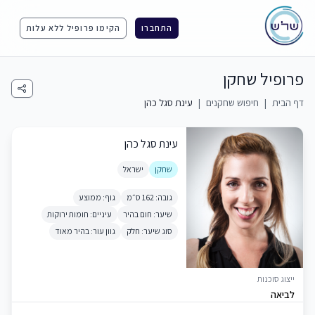
התחברו
הקימו פרופיל ללא עלות
פרופיל שחקן
דף הבית
|
חיפוש שחקנים
|
עינת סגל כהן
עינת סגל כהן
שחקן
ישראל
גובה: 162 ס״מ
גוף: ממוצע
שיער: חום בהיר
עיניים: חומות ירוקות
סוג שיער: חלק
גוון עור: בהיר מאוד
ייצוג סוכנות
לביאה