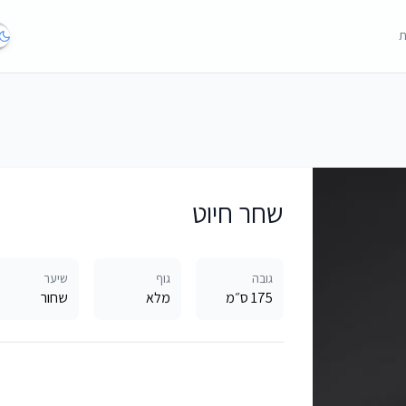
ת
שחר חיוט
גובה
גוף
שיער
175 ס״מ
מלא
שחור