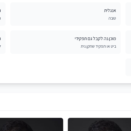
אנגלית
ר
טובה
ר
מוכן.נה לקבל גם תפקידי
ח
ביט או תפקיד שחקן.נית
ל