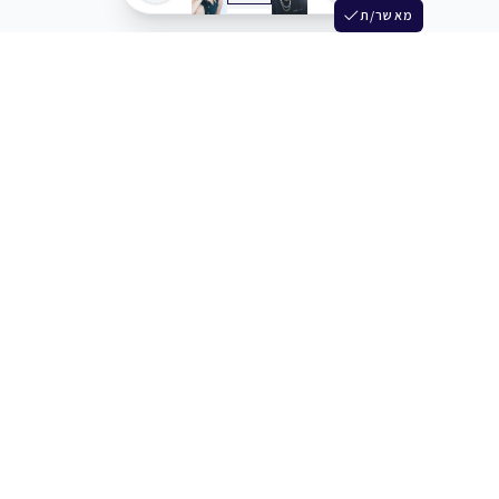
מאשר/ת
שלש
מחברים בין שחקנים סוכנים מלהקים ויוצרים
+972 54 3314242
תמיכה
תמחור
מרכז העזרה