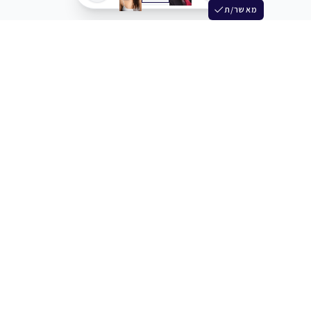
מאשר/ת
שלש
מחברים בין שחקנים סוכנים מלהקים ויוצרים
+972 54 3314242
תמיכה
תמחור
מרכז העזרה