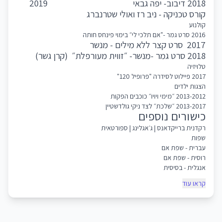
2018 דיבוב- יפה גבאי
2019
קורס טכניקה - ניב רז ואולי שטרנברג
קולנוע
2016 סרט גמר -"אם תלכי לי״ בימוי פינחס חותה
2017 סרט קצר ללא מילים - מנשר
2018 סרט גמר -מנשר- ״זווית מעורפלת״ (קרן גשר)
טלויזיה
2017 פיילוט לסידרה "פרופיל 120"
הצגות ילדים
2013-2012 ״מימי ויויו״ כוכבים הפקות
2013-2017 ״שלכת״ לצד ניקי גולדשטיין
כישורים נוספים
רקדנית ברייקדאנס | ג׳אגלינג | ספורטאית
שפות
עברית - שפת אם
רוסית - שפת אם
אנגלית - בסיסית
קראו עוד