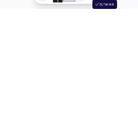
מאשר/ת
שלש
מחברים בין שחקנים סוכנים מלהקים ויוצרים
+972 54 3314242
תמיכה
תמחור
מרכז העזרה