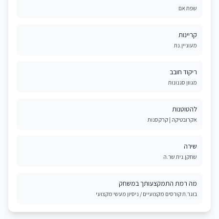
שפת אם
קריינות
מעוניין.נת
ריקוד חובב
מגוון סגנונות
להטוטנות
אקרובטיקה | קרקסנות
שירה
שחקן.נית שר.ה
מה רמת התמקצעותך במשחק
בוגר.ת קורסים מקצועיים / ניסיון מעשי מקצועי