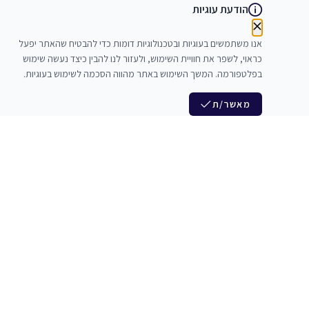
הודעת עוגיות
אנו משתמשים בעוגיות ובטכנולוגיות דומות כדי להבטיח שהאתר יפעל
כראוי, לשפר את חוויית השימוש, ולעזור לנו להבין כיצד נעשה שימוש
בפלטפורמה. המשך השימוש באתר מהווה הסכמה לשימוש בעוגיות.
מאשר/ת
לנו
הצטרפות לניוזלטר שלנו
לי חדרי חזרות
חדשות ומבצעים מיוחדים
צלמים
צרי סדנאות
אני מסכים/ה לקבל ניוזלטרים
להקים
משלש בוואצ ובדואר אלקטרוני
כנים