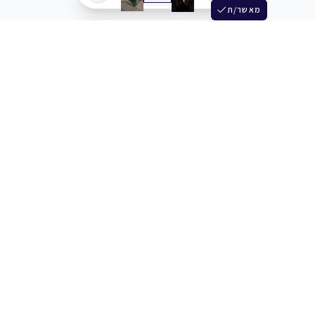
מאשר/ת
שלש
מחברים בין שחקנים סוכנים מלהקים ויוצרים
+972 54 3314242
תמיכה
תמחור
מרכז העזרה