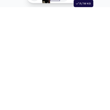
מאשר/ת
שלש
מחברים בין שחקנים סוכנים מלהקים ויוצרים
+972 54 3314242
תמיכה
תמחור
מרכז העזרה