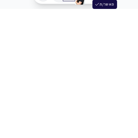
מאשר/ת
שלש
מחברים בין שחקנים סוכנים מלהקים ויוצרים
+972 54 3314242
תמיכה
תמחור
מרכז העזרה