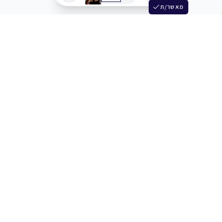
מאשר/ת
שלש
מחברים בין שחקנים סוכנים מלהקים ויוצרים
+972 54 3314242
תמיכה
תמחור
מרכז העזרה