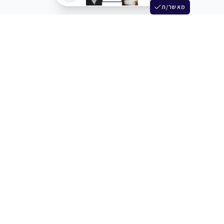
מאשר/ת
שלש
מחברים בין שחקנים סוכנים מלהקים ויוצרים
+972 54 3314242
תמיכה
תמחור
מרכז העזרה